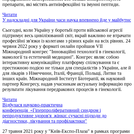
препарати, які містять антиінфекційні та імунні пептиди.
Читати
У надскладні для України часи наука впевнено йде у майбутнє
Сьогодні, коли Україну у боротьбі проти військової агресії
підтримує весь цивілізований світ, вкрай важливо не втрачати
професійні зв'язки із колегами з різних країн на всіх рівнях. 24
червня 2022 року у форматі онлайн пройшов VII
Міжнародний конгрес "Інноваційні технології в гінекології,
мамології та естетичній медицині". Конгрес являє собою
інтерактивну комунікаційну платформу спілкування та є
престижною подією не тільки для спеціалістів з України, але й
для лікарів з Німеччини, Італії, Франції, Польщі, Литви та
інших країн. Міжнародний Інститут Біотерапії, як науковий
партнер Конгресу, надав учасникам актуальну інформацію про
результати лікування передракових процесів в гінекології.
Читати
Відбулася науково-практична
конференція «Гіперпроліферативний синдром і
репродуктивне здоров'я жінки: сучасні підходи до
діагностики, лікування та профілактики"
27 травня 2021 року у "Київ-Експо-Плаза" в рамках програми