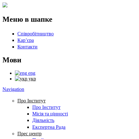
Перейти до основного вмісту
Меню в шапке
Співробітництво
Кар’єра
Контакти
Мови
eng
укр
Navigation
Про Інститут
Про Інститут
Місія та цінності
Діяльність
Експертна Рада
Прес центр