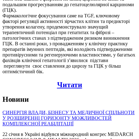
подальшим прогресуванням до гепатоцелюлярної карциноми
(ГЦК).
Фармакологічне фокусування саме на TGF, ключовому
факторі регуляції активності зірчастих клітин та предикторі
утворення колагену, продемонструвало значущий
терапевтичний потенціал при гепатитах та фіброзі –
патологічних станах з підтвердженим ризиком виникнення
ГЦК. В останні роки, з провадженням у клінічну практику
препаратів імунних пептидів, які володіють підтвердженими
противірусними та регенеруючими властивостями, у багатьох
фахівців клінічної гепатології з’явилися підстави
переглянути своє ставлення до цирозу та ГЦК у більш
оптимістичний бік.
Читати
Новини
СИНЕРГІЯ ВЛАДИ, БІЗНЕСУ ТА МЕДИЧНОЇ СПІЛЬНОТИ
У РОЗШИРЕННІ ГОРИЗОНТУ МОЖЛИВОСТЕЙ
КОМПЛЕКСНОЇ РЕАБІЛІТАЦІЇ
22 січня в Україні відбувся міжнародний конгрес MEDARCH