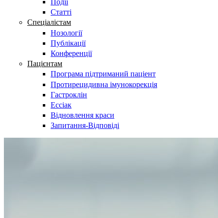
Події
Статті
Спеціалістам
Нозології
Публікації
Конференції
Пацієнтам
Програма підтриманий паціент
Протирецидивна імунокорекція
Гастроклін
Ессіак
Відновлення краси
Запитання-Відповіді