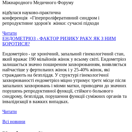
Міжнародного Медичного Форуму
відбулася науково-практична
конференція «Гіперпроліферативний синдром і
репродуктивне здоров'я жінки: сучасні підходи
Читати
ЕНДОМЕТРІОЗ - ФАКТОР РИЗИКУ РАКУ. ЯК З НИМ
БОРОТИСЯ?
Ендометріоз - це хронічний, запальний гінекологічний стан,
який вражає 190 мільйонів жінок у всьому світі. Ендометріоз
залишається значно поширеним захворюванням, виявляється
найчастіше у фертильних жінок і у 25-40% жінок, які
страждають на безпліддя. У структурі гінекологічної
захворюваності ендометріоз міцно утримує третє місце після
запальних захворювань і міоми матки, приводячи до значних
порушень репродуктивної функції, стійкого больового
синдрому, безпліддя, порушення функції суміжних органів та
інвалідизації в важких випадках.
Читати
Всі новини