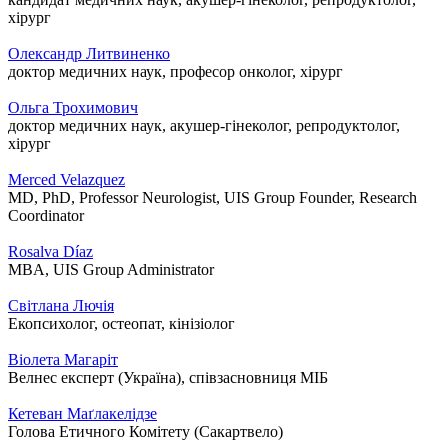
хірург
Олександр Литвиненко
доктор медичних наук, професор онколог, хірург
Ольга Трохимович
доктор медичних наук, акушер-гінеколог, репродуктолог,
хірург
Merced Velazquez
MD, PhD, Professor Neurologist, UIS Group Founder, Research
Coordinator
Rosalva Díaz
MBA, UIS Group Administrator
Світлана Лючія
Екопсихолог, остеопат, кінізіолог
Віолета Магаріт
Велнес експерт (Україна), співзасновниця МІБ
Кетеван Маґлакелідзе
Голова Етичного Комітету (Сакартвело)