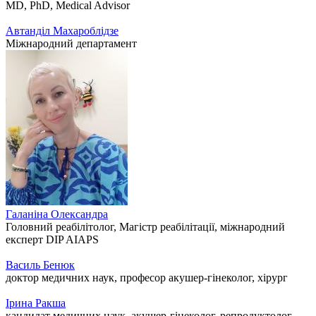
MD, PhD, Medical Advisor
Автанділ Махароблідзе
Міжнародний департамент
Галаніна Олександра
Головний реабілітолог, Магістр реабілітації, міжнародний
експерт DIP AIAPS
Василь Бенюк
доктор медичних наук, професор акушер-гінеколог, хірург
Ірина Ракша
кандидат медичних наук, акушер-гінеколог, репродуктолог,