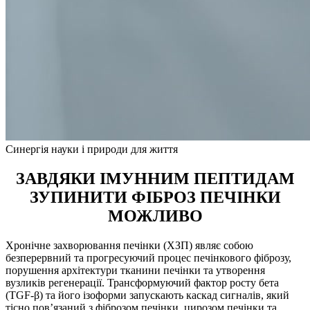
Синергія науки і природи для життя
ЗАВДЯКИ ІМУННИМ ПЕПТИДАМ
ЗУПИНИТИ ФІБРОЗ ПЕЧІНКИ
МОЖЛИВО
Хронічне захворювання печінки (ХЗП) являє собою
безперервний та прогресуючий процес печінкового фіброзу,
порушення архітектури тканини печінки та утворення
вузликів регенерації. Трансформуючий фактор росту бета
(TGF-β) та його ізоформи запускають каскад сигналів, який
тісно пов’язаний з фіброзом печінки, цирозом печінки та