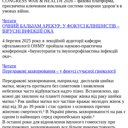
CONGRESS WAR & HEALTH 2026 – фахова платформа,
присвячена ключовим викликам системи охорони здоров’я в
умовах війни.
Читати
ОЧНИЙ БАЛЬЗАМ АРЕКУР: У ФОКУСІ КЛІНІЦИСТІВ –
ВІРУСНІ ІНФЕКЦІЇ ОКА
4 березня 2025 року в лекційній аудиторії кафедри
офтальмології ОНМУ пройшла науково-практична
конференція «Імунотерапія та імунопрофілактика інфекцій
ока».
Читати
Передракові захворювання – у фокусі сучасної гінекології
Передракові захворювання, наприклад дисплазія шийки
матки, можуть протікати без симптомів і виявлення
небезпеки часто відбувається надто пізно. Встановлено, що
кожні дві хвилини на планеті помирає жінка від раку шийки
матки.¹ Рак шийки матки все частіше вражає молодих жінок у
віці від 30 до 39 років і стає однією з основних причин
жіночою смертності.² В Україні рівень захворюваності на рак є
одним із найвищих серед європейських країн.³
В останні роки для відновлення імунного гомеостазу при
передракових захворюваннях все більше використовують